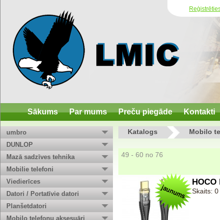
Reģistrētie
Sākums
Par mums
Preču piegāde
Kontakti
Katalogs
Mobilo t
umbro
DUNLOP
49 - 60 no 76
Mazā sadzīves tehnika
Mobilie telefoni
HOCO k
Viedierīces
Skaits: 0
Datori / Portatīvie datori
Planšetdatori
Mobilo telefonu aksesuāri