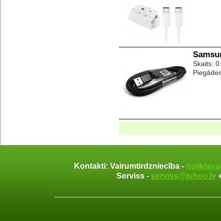
Samsun
Skaits: 0
Piegādes
Kontakti: Vairumtirdzniecība -
noliktav
Serviss -
serviss@juhoo.lv
+