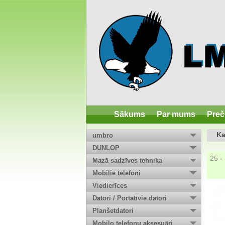
Sākums
Par mums
Preč
Ka
umbro
DUNLOP
25 -
Mazā sadzīves tehnika
Mobilie telefoni
Viedierīces
Datori / Portatīvie datori
Planšetdatori
Mobilo telefonu aksesuāri