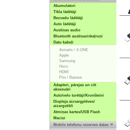
Akumulatori
Tīkla lādētāji
Bezvadu lādētāji
Auto lādētāji
Austiņas audio
Bluetooth austiņas/skaļruņi
Datu kabeļi
4smarts / X-ONE
Apple
Samsung
Hoco
HDMI
Prio / Baseus
Adapteri, pārejas un citi
aksesuāri
Auto/velo turētāji/Kronšteini
Displeja aizsargplēves/
aizargstikli
Atmiņas kartes/USB Flash
Maciņi
Mobilo telefonu rezerves daļas