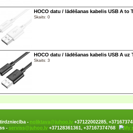
HOCO datu / lādēšanas kabelis USB A to 
Skaits: 0
HOCO datu / lādēšanas kabelis USB A uz 
Skaits: 3
tirdzniecība -
noliktava@juhoo.lv
+37122002285, +371673
ss -
serviss@juhoo.lv
+37128361361, +37167374768