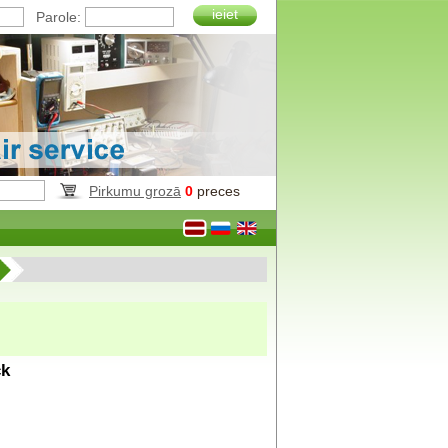
ieiet
Parole:
Pirkumu grozā
0
preces
ck