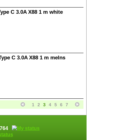
Type C 3.0A X88 1 m white
Type C 3.0A X88 1 m melns
1
2
3
4
5
6
7
74764