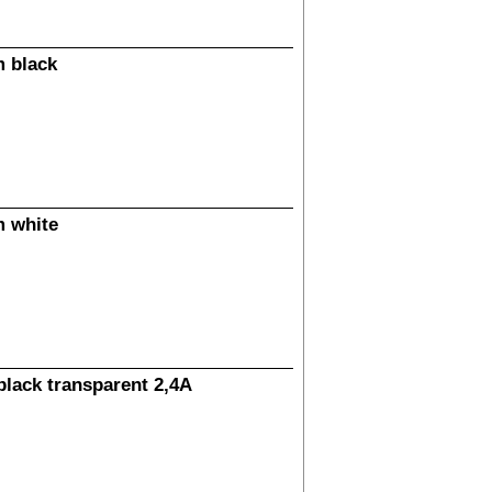
m black
m white
lack transparent 2,4A