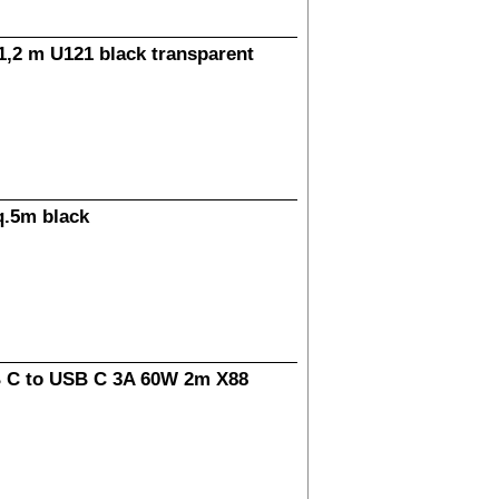
,2 m U121 black transparent
q.5m black
B C to USB C 3A 60W 2m X88