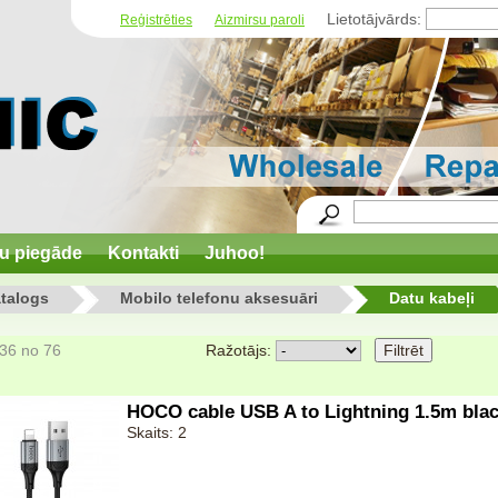
Lietotājvārds:
Reģistrēties
Aizmirsu paroli
u piegāde
Kontakti
Juhoo!
talogs
Mobilo telefonu aksesuāri
Datu kabeļi
 36 no 76
Ražotājs:
HOCO cable USB A to Lightning 1.5m bla
Skaits: 2