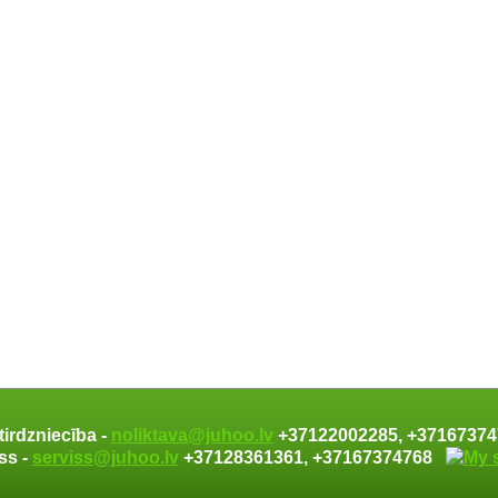
tirdzniecība -
noliktava@juhoo.lv
+37122002285, +371673
ss -
serviss@juhoo.lv
+37128361361, +37167374768