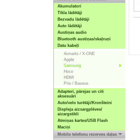
Akumulatori
Tīkla lādētāji
Bezvadu lādētāji
Auto lādētāji
Austiņas audio
Bluetooth austiņas/skaļruņi
Datu kabeļi
4smarts / X-ONE
Apple
Samsung
Hoco
HDMI
Prio / Baseus
Adapteri, pārejas un citi
aksesuāri
Auto/velo turētāji/Kronšteini
Displeja aizsargplēves/
aizargstikli
Atmiņas kartes/USB Flash
Maciņi
Mobilo telefonu rezerves daļas