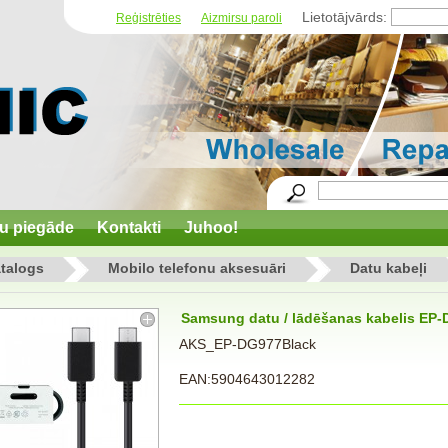
Lietotājvārds:
Reģistrēties
Aizmirsu paroli
u piegāde
Kontakti
Juhoo!
talogs
Mobilo telefonu aksesuāri
Datu kabeļi
Samsung datu / lādēšanas kabelis EP-
AKS_EP-DG977Black
EAN:5904643012282