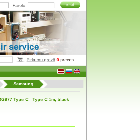
ieiet
Parole:
Pirkumu grozā
0
preces
Samsung
DG977 Type-C - Type-C 1m, black