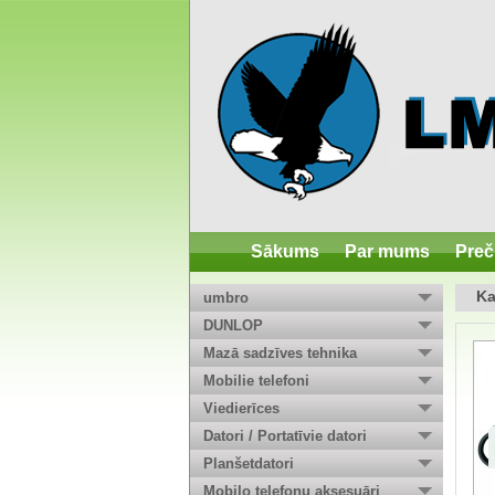
Sākums
Par mums
Preč
Ka
umbro
DUNLOP
Mazā sadzīves tehnika
Mobilie telefoni
Viedierīces
Datori / Portatīvie datori
Planšetdatori
Mobilo telefonu aksesuāri