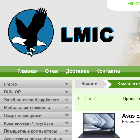
Регис
Главная
О нас
Доставка
Контакты
Начало
Компьюте
umbro
DUNLOP
1 - 7 no 7
Произво
Small household appliances
Мобильные телефоны
Asus E
Смарт помощники
Количест
Компьютеры / Ноутбуки
Планшетные компьютеры
Аксессуары для мобильных