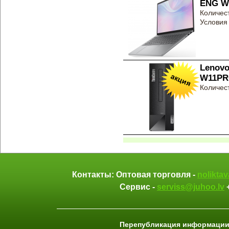
ENG Wi
Количест
Условия 
Lenovo
W11PR
Количест
Контакты: Оптовая торговля -
nolikta
Сервис -
serviss@juhoo.lv
Перепубликация информации 