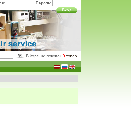
ля:
Пароль:
Вход
B kорзинe покупок
0
товар