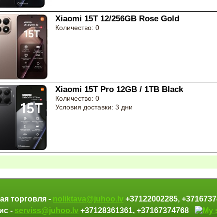
Xiaomi 15T 12/256GB Rose Gold
Количество: 0
Xiaomi 15T Pro 12GB / 1TB Black
Количество: 0
Условия доставки: 3 дни
ая торговля -
noliktava@juhoo.lv
+37122002285, +37167
ис -
serviss@juhoo.lv
+37128361361, +37167374768