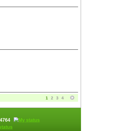
1
2
3
4
374764