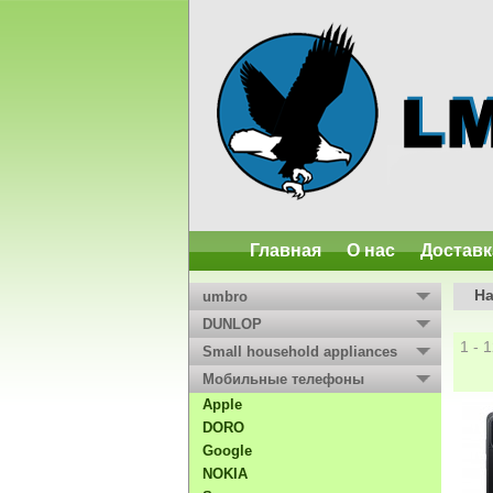
Главная
О нас
Доставк
Н
umbro
DUNLOP
1 - 
Small household appliances
Мобильные телефоны
Apple
DORO
Google
NOKIA