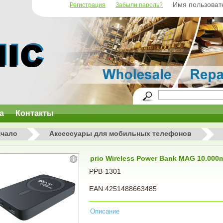
Имя пользоват
Регистрация
Забыли пароль?
а
Контакты
ачало
Аксессуары для мобильных телефонов
prio Wireless Power Bank MAG 10.00
PPB-1301
EAN:4251488663485
Описание