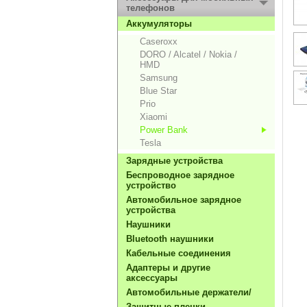
телефонов
Aккумуляторы
Caseroxx
DORO / Alcatel / Nokia /
HMD
Samsung
Blue Star
Prio
Xiaomi
Power Bank
Tesla
Зарядные устройства
Беспроводное зарядное
устройство
Автомобильное зарядное
устройства
Hаушники
Bluetooth наушники
Кабельные соединения
Адаптеры и другие
аксессуары
Автомобильные держатели/
Защитные пленки