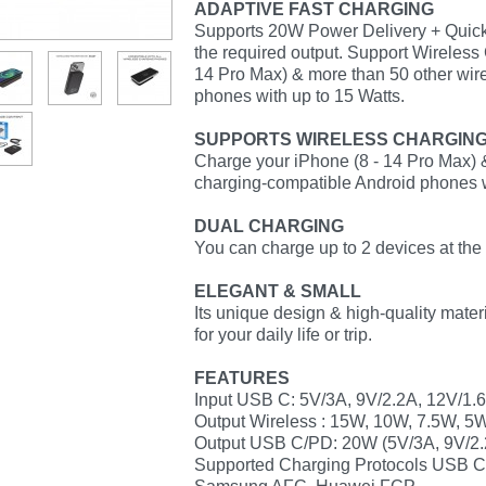
ADAPTIVE FAST CHARGING
Supports 20W Power Delivery + Quick 
the required output. Support Wireless
14 Pro Max) & more than 50 other wir
phones with up to 15 Watts.
SUPPORTS WIRELESS CHARGIN
Charge your iPhone (8 - 14 Pro Max) 
charging-compatible Android phones w
DUAL CHARGING
You can charge up to 2 devices at the
ELEGANT & SMALL
Its unique design & high-quality mater
for your daily life or trip.
FEATURES
Input USB C: 5V/3A, 9V/2.2A, 12V/1.
Output Wireless : 15W, 10W, 7.5W, 5
Output USB C/PD: 20W (5V/3A, 9V/2.
Supported Charging Protocols USB C: 