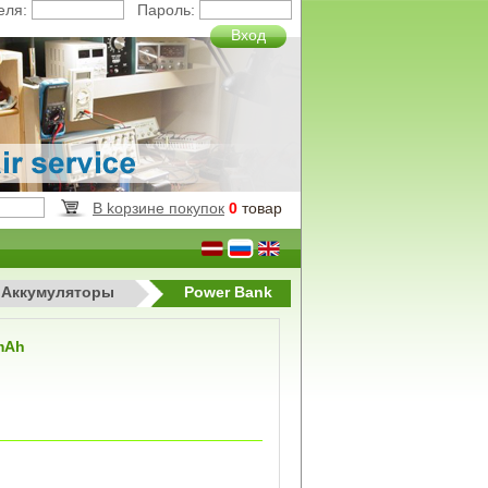
еля:
Пароль:
Вход
B kорзинe покупок
0
товар
Aккумуляторы
Power Bank
0mAh