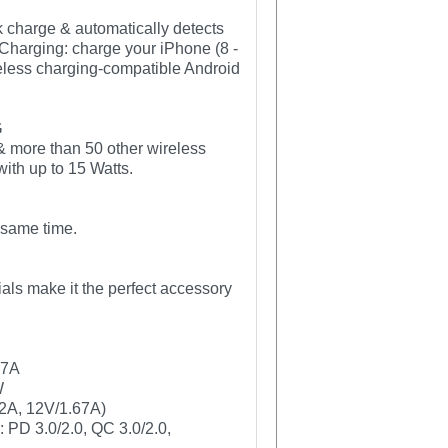
charge & automatically detects
 Charging: charge your iPhone (8 -
eless charging-compatible Android
G
& more than 50 other wireless
ith up to 15 Watts.
 same time.
ials make it the perfect accessory
67A
W
2A, 12V/1.67A)
PD 3.0/2.0, QC 3.0/2.0,