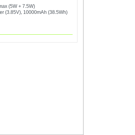
 max (5W + 7.5W)
mer (3.85V), 10000mAh (38.5Wh)