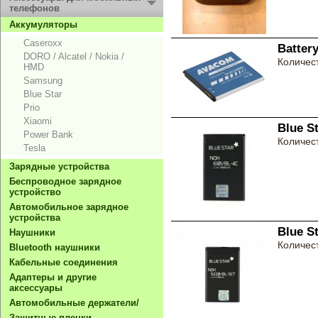
телефонов
Aккумуляторы
Caseroxx
Batter
DORO / Alcatel / Nokia /
Количест
HMD
Samsung
Blue Star
Prio
Xiaomi
Blue S
Power Bank
Количест
Tesla
Зарядные устройства
Беспроводное зарядное
устройство
Автомобильное зарядное
устройства
Blue S
Hаушники
Количест
Bluetooth наушники
Кабельные соединения
Адаптеры и другие
аксессуары
Автомобильные держатели/
Защитные пленки