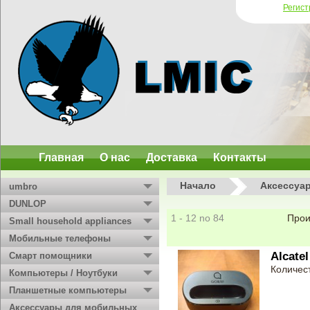
Регис
Главная
О нас
Доставка
Контакты
Начало
Аксессуа
umbro
DUNLOP
1 - 12 no 84
Прои
Small household appliances
Мобильные телефоны
Alcate
Смарт помощники
Количест
Компьютеры / Ноутбуки
Планшетные компьютеры
Аксессуары для мобильных