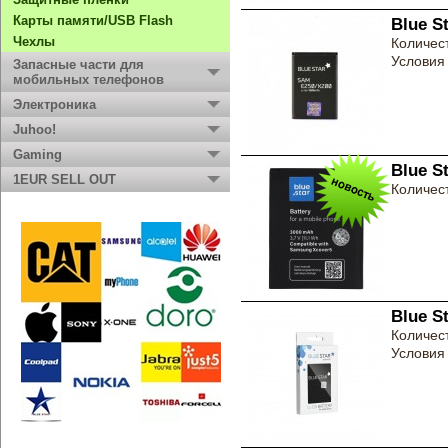
Карты памяти/USB Flash
Blue S
Чехлы
Количест
Условия 
Запасные части для
мобильных телефонов
Электроника
Juhoo!
Gaming
Blue S
1EUR SELL OUT
Количест
Blue S
Количест
Условия 