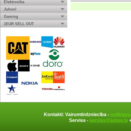
Elektronika
Juhoo!
Gaming
1EUR SELL OUT
Kontakti: Vairumtirdzniecība -
noliktav
Serviss -
serviss@juhoo.lv
+