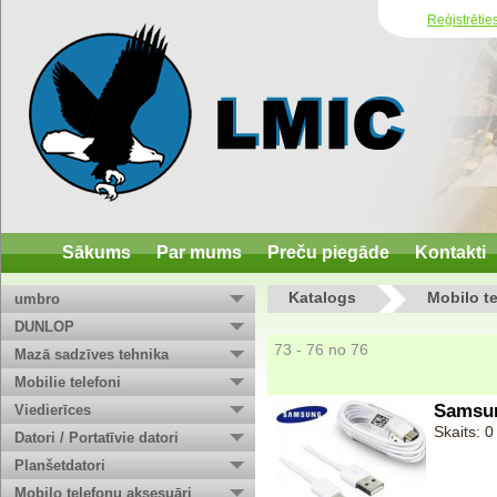
Reģistrētie
Sākums
Par mums
Preču piegāde
Kontakti
Katalogs
Mobilo t
umbro
DUNLOP
73 - 76 no 76
Mazā sadzīves tehnika
Mobilie telefoni
Samsun
Viedierīces
Skaits: 0
Datori / Portatīvie datori
Planšetdatori
Mobilo telefonu aksesuāri