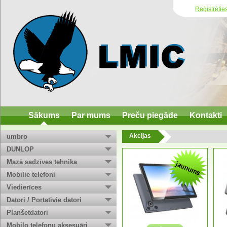
Reģistrētie
Sākums
Par mums
Preču piegāde
Kontakti
Akcijas
umbro
DUNLOP
Mazā sadzīves tehnika
Mobilie telefoni
Viedierīces
Datori / Portatīvie datori
Planšetdatori
Mobilo telefonu aksesuāri