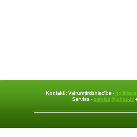
Kontakti: Vairumtirdzniecība -
noliktav
Serviss -
serviss@juhoo.lv
+