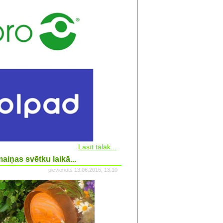
Lasīt tālāk...
aiņas svētku laikā...
pievienots 13.06.2016, 13:10