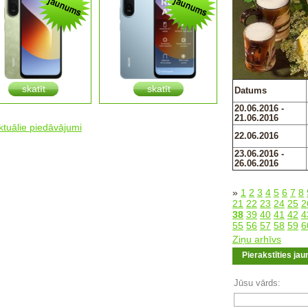
skatīt
skatīt
Datums
20.06.2016 -
21.06.2016
aktuālie piedāvājumi
22.06.2016
23.06.2016 -
26.06.2016
»
1
2
3
4
5
6
7
8
21
22
23
24
25
2
38
39
40
41
42
4
55
56
57
58
59
6
Ziņu arhīvs
Pierakstīties ja
Jūsu vārds: