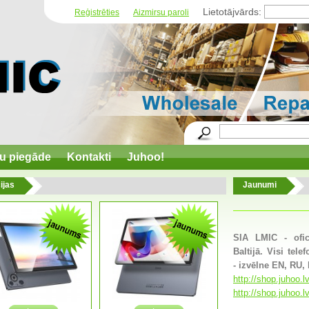
Lietotājvārds:
Reģistrēties
Aizmirsu paroli
u piegāde
Kontakti
Juhoo!
ijas
Jaunumi
SIA LMIC - ofic
Baltijā. Visi tele
- izvēlne EN, RU, 
http://shop.juhoo.
http://shop.juhoo.