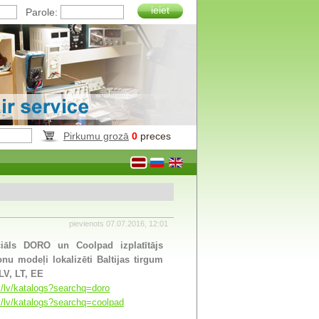
ieiet
Parole:
Pirkumu grozā
0
preces
pievienots 07.07.2016, 12:01
iāls DORO un Coolpad izplatītājs
fonu modeļi lokalizēti Baltijas tirgum
LV, LT, EE
lv/lv/katalogs?searchq=doro
lv/lv/katalogs?searchq=coolpad