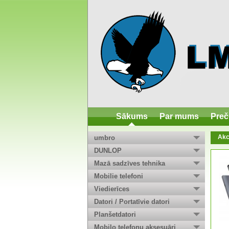
Sākums
Par mums
Preč
Akc
umbro
DUNLOP
Mazā sadzīves tehnika
Mobilie telefoni
Viedierīces
Datori / Portatīvie datori
Planšetdatori
Mobilo telefonu aksesuāri