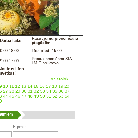
Pasūtījumu pieņemšana
Darba laiks
piegādēm.
9.00-18.00
Līdz plkst. 15.00
Preču saņemšana SIA
9.00-17
.00
LMIC noliktavā
Jautrus Līgo
svētkus!
Lasīt tālāk...
9
10
11
12
13
14
15
16
17
18
19
20
6
27
28
29
30
31
32
33
34
35
36
37
3
44
45
46
47
48
49
50
51
52
53
54
0
unumiem
E-pasts: