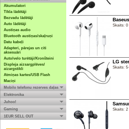
Akumulatori
Tīkla lādētāji
Bezvadu lādētāji
Baseus
Auto lādētāji
Skaits: 0
Austiņas audio
Bluetooth austiņas/skaļruņi
Datu kabeļi
Adapteri, pārejas un citi
aksesuāri
Auto/velo turētāji/Kronšteini
LG ste
Displeja aizsargplēves/
Skaits: 5
aizargstikli
Atmiņas kartes/USB Flash
Maciņi
Mobilo telefonu rezerves daļas
Elektronika
Juhoo!
Samsun
Gaming
Skaits: 2
1EUR SELL OUT