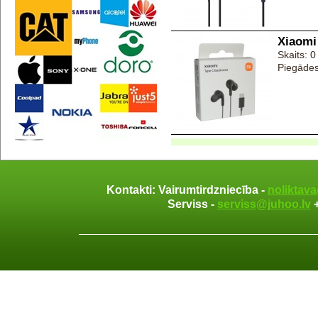
Xiaomi
Skaits: 0
Piegādes
Kontakti: Vairumtirdzniecība -
noliktav
Serviss -
serviss@juhoo.lv
+