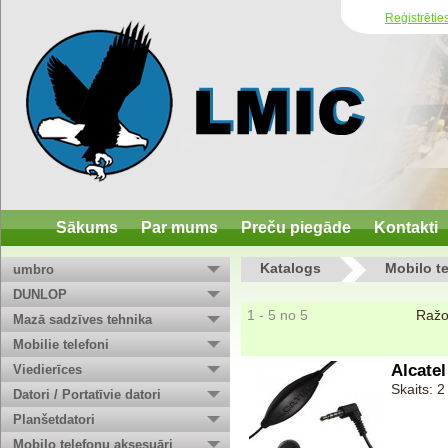
Reģistrētie
Sākums
Par mums
Preču piegāde
Kontakti
Katalogs
Mobilo t
umbro
DUNLOP
1 - 5 no 5
Ražo
Mazā sadzīves tehnika
Mobilie telefoni
Alcatel
Viedierīces
Skaits: 2
Datori / Portatīvie datori
Planšetdatori
Mobilo telefonu aksesuāri