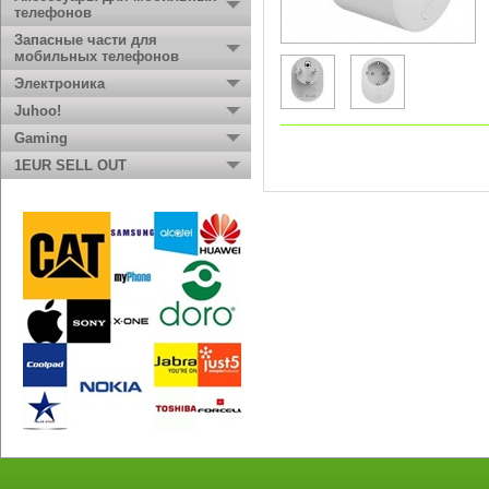
телефонов
Запасные части для
мобильных телефонов
Электроника
Juhoo!
Gaming
1EUR SELL OUT