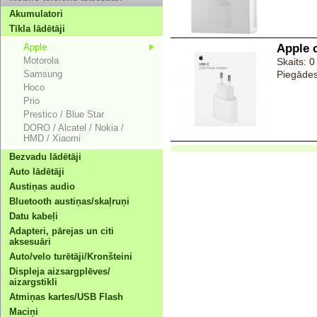
Akumulatori
Tīkla lādētāji
Apple
Apple 
Motorola
Skaits: 0
Samsung
Piegādes
Hoco
Prio
Prestico / Blue Star
DORO / Alcatel / Nokia /
HMD / Xiaomi
Bezvadu lādētāji
Auto lādētāji
Austiņas audio
Bluetooth austiņas/skaļruņi
Datu kabeļi
Adapteri, pārejas un citi
aksesuāri
Auto/velo turētāji/Kronšteini
Displeja aizsargplēves/
aizargstikli
Atmiņas kartes/USB Flash
Maciņi