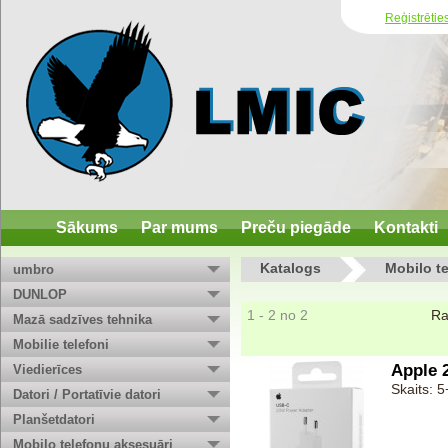
Reģistrētie
Sākums
Par mums
Preču piegāde
Kontakti
Katalogs
Mobilo t
umbro
DUNLOP
1 - 2 no 2
Ra
Mazā sadzīves tehnika
Mobilie telefoni
Apple 
Viedierīces
Skaits: 5
Datori / Portatīvie datori
Planšetdatori
Mobilo telefonu aksesuāri