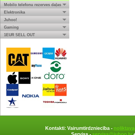
Mobilo telefonu rezerves daļas
Elektronika
Juhoo!
Gaming
1EUR SELL OUT
Kontakti: Vairumtirdzniecība -
noliktav
Serviss -
serviss@juhoo.lv
+