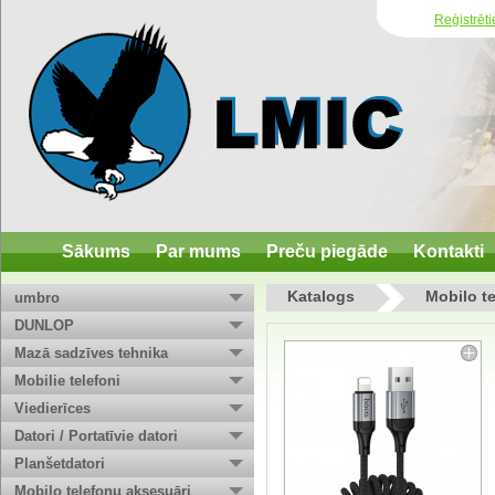
Reģistrēti
Sākums
Par mums
Preču piegāde
Kontakti
Katalogs
Mobilo t
umbro
DUNLOP
Mazā sadzīves tehnika
Mobilie telefoni
Viedierīces
Datori / Portatīvie datori
Planšetdatori
Mobilo telefonu aksesuāri