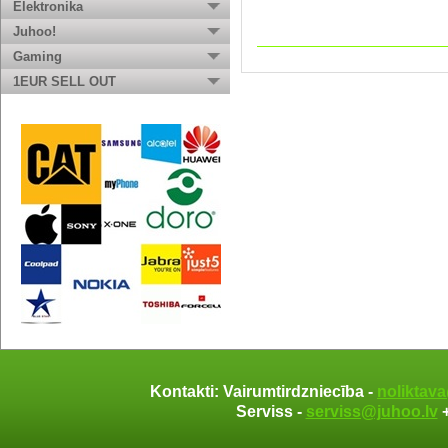
Elektronika
Juhoo!
Gaming
1EUR SELL OUT
Kontakti: Vairumtirdzniecība -
noliktav
Serviss -
serviss@juhoo.lv
+