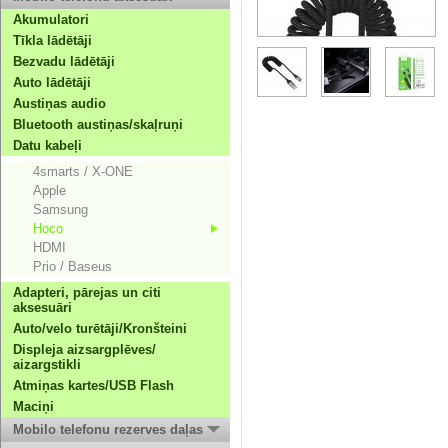
Akumulatori
Tīkla lādētāji
Bezvadu lādētāji
Auto lādētāji
Austiņas audio
Bluetooth austiņas/skaļruņi
Datu kabeļi
4smarts / X-ONE
Apple
Samsung
Hoco
HDMI
Prio / Baseus
Adapteri, pārejas un citi
aksesuāri
Auto/velo turētāji/Kronšteini
Displeja aizsargplēves/
aizargstikli
Atmiņas kartes/USB Flash
Maciņi
Mobilo telefonu rezerves daļas