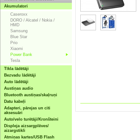
Akumulatori
Caseroxx
DORO / Alcatel / Nokia /
HMD
Samsung
Blue Star
Prio
Xiaomi
Power Bank
Tesla
Tīkla lādētāji
Bezvadu lādētāji
Auto lādētāji
Austiņas audio
Bluetooth austiņas/skaļruņi
Datu kabeļi
Adapteri, pārejas un citi
aksesuāri
Auto/velo turētāji/Kronšteini
Displeja aizsargplēves/
aizargstikli
Atmiņas kartes/USB Flash