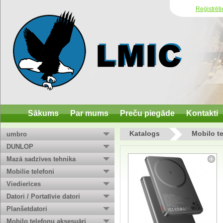
Reģistrēti
Sākums
Par mums
Preču piegāde
Kontakti
Katalogs
Mobilo t
umbro
DUNLOP
Mazā sadzīves tehnika
Mobilie telefoni
Viedierīces
Datori / Portatīvie datori
Planšetdatori
Mobilo telefonu aksesuāri