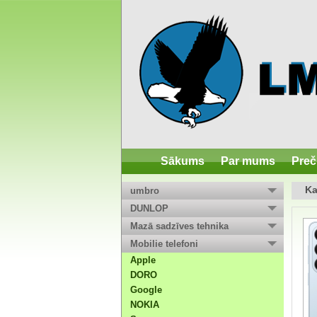
Sākums
Par mums
Preč
Ka
umbro
DUNLOP
Mazā sadzīves tehnika
Mobilie telefoni
Apple
DORO
Google
NOKIA