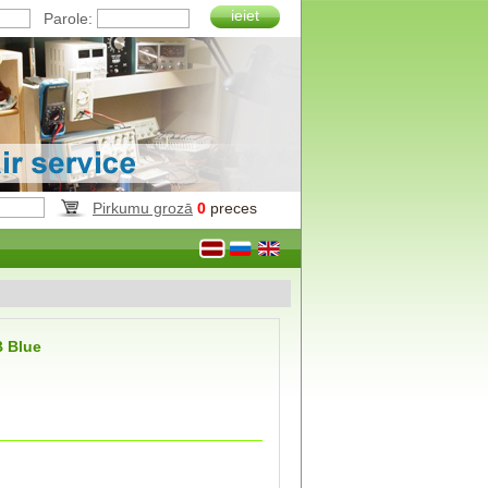
ieiet
Parole:
Pirkumu grozā
0
preces
 Blue