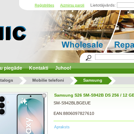
Lietotājvārds:
Reģistrēties
Aizmirsu paroli
u piegāde
Kontakti
Juhoo!
talogs
Mobilie telefoni
Samsung
Samsung S26 SM-S942B DS 256 / 12 GB
SM-S942BLBGEUE
EAN:8806097827610
Apraksts