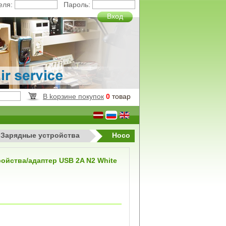
еля:
Пароль:
Вход
B kорзинe покупок
0
товар
Зарядные устройства
Hoco
ойства/адаптер USB 2A N2 White