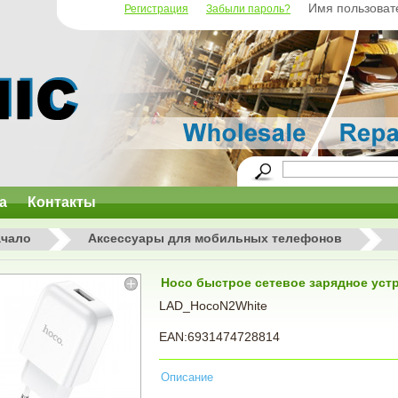
Имя пользоват
Регистрация
Забыли пароль?
а
Контакты
ачало
Аксессуары для мобильных телефонов
Hoco быстрое cетевoе заряднoе устр
LAD_HocoN2White
EAN:6931474728814
Описание