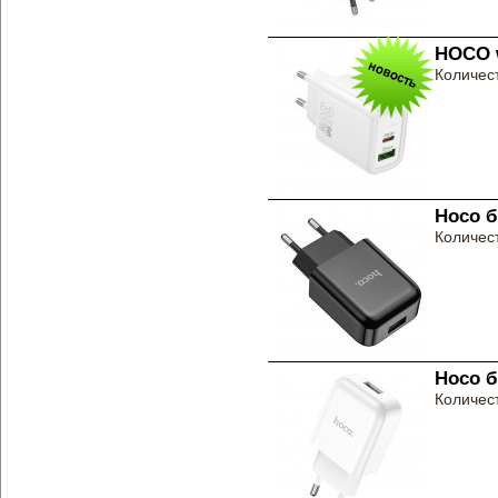
HOCO w
Количест
Hoco б
Количест
Hoco б
Количест