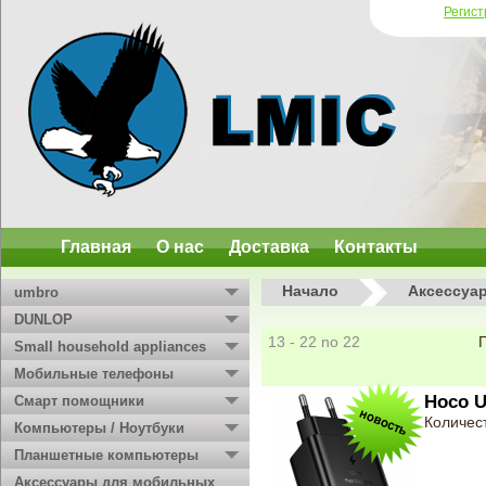
Регис
Главная
О нас
Доставка
Контакты
Начало
Аксессуа
umbro
DUNLOP
13 - 22 no 22
Small household appliances
Мобильные телефоны
Hoco U
Смарт помощники
Количест
Компьютеры / Ноутбуки
Планшетные компьютеры
Аксессуары для мобильных