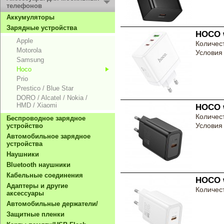
телефонов
Aккумуляторы
Зарядные устройства
HOCO w
Apple
Количест
Motorola
Условия 
Samsung
Hoco
Prio
Prestico / Blue Star
DORO / Alcatel / Nokia /
HMD / Xiaomi
HOCO w
Количест
Беспроводное зарядное
Условия 
устройство
Автомобильное зарядное
устройства
Hаушники
Bluetooth наушники
Кабельные соединения
HOCO w
Адаптеры и другие
Количест
аксессуары
Автомобильные держатели/
Защитные пленки