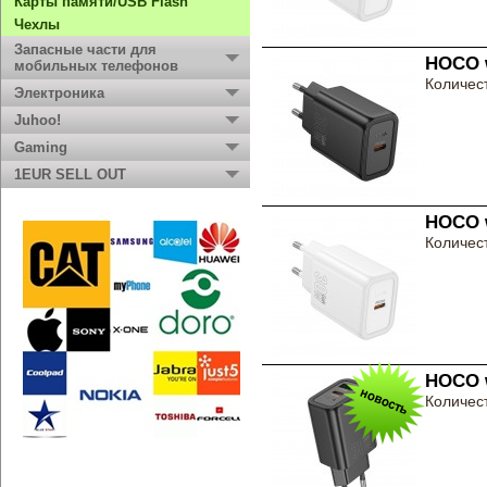
Карты памяти/USB Flash
Чехлы
Запасные части для
HOCO w
мобильных телефонов
Количест
Электроника
Juhoo!
Gaming
1EUR SELL OUT
HOCO w
Количест
HOCO w
Количест