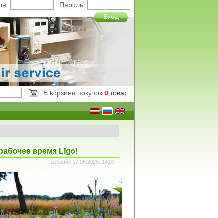
ля:
Пароль:
Вход
B kорзинe покупок
0
товар
рабочее время Līgo!
добавил 17.06.2026, 14:09