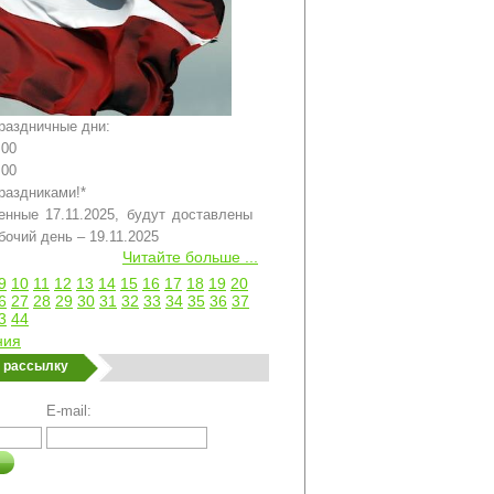
раздничные дни:
:00
:00
праздниками!*
енные 17.11.2025, будут доставлены
очий день – 19.11.2025
Читайте больше ...
9
10
11
12
13
14
15
16
17
18
19
20
6
27
28
29
30
31
32
33
34
35
36
37
3
44
ния
а рассылку
E-mail: