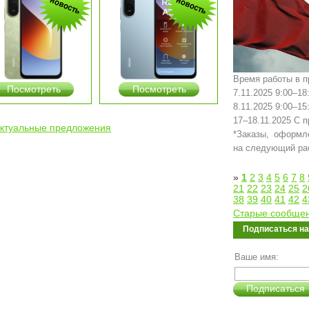
Время работы в п
Посмотреть
Посмотреть
7.11.2025 9:00–18
8.11.2025 9:00–15
17–18.11.2025 С 
актуальные предложения
*Заказы, оформл
на следующий раб
»
1
2
3
4
5
6
7
8
21
22
23
24
25
2
38
39
40
41
42
4
Старые сообще
Подписаться н
Ваше имя:
Подписаться