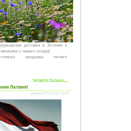
0 (курьерская доставка в Эстонию и
 самовывоз с нашего склада)
стливого праздника летнего
Читайте больше ...
ения Латвия!
добавил 07.11.2025, 12:47