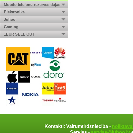
Mobilo telefonu rezerves daļas
Elektronika
Juhoo!
Gaming
1EUR SELL OUT
Kontakti: Vairumtirdzniecība -
noliktav
Serviss -
serviss@juhoo.lv
+