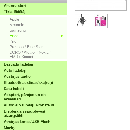
Akumulatori
Tīkla lādētāji
Apple
Motorola
Samsung
Hoco
Prio
Prestico / Blue Star
DORO / Alcatel / Nokia /
HMD / Xiaomi
Bezvadu lādētāji
Auto lādētāji
Austiņas audio
Bluetooth austiņas/skaļruņi
Datu kabeļi
Adapteri, pārejas un citi
aksesuāri
Auto/velo turētāji/Kronšteini
Displeja aizsargplēves/
aizargstikli
Atmiņas kartes/USB Flash
Maciņi