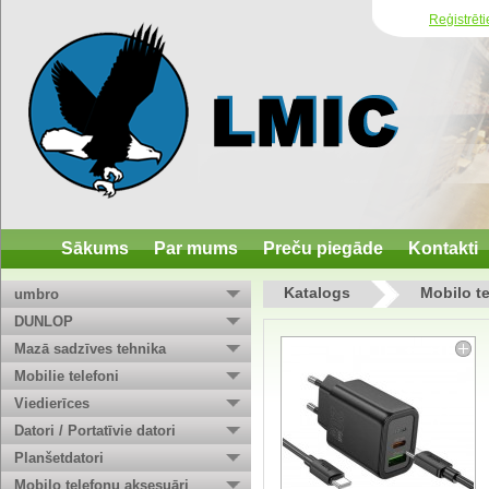
Reģistrēti
Sākums
Par mums
Preču piegāde
Kontakti
Katalogs
Mobilo t
umbro
DUNLOP
Mazā sadzīves tehnika
Mobilie telefoni
Viedierīces
Datori / Portatīvie datori
Planšetdatori
Mobilo telefonu aksesuāri