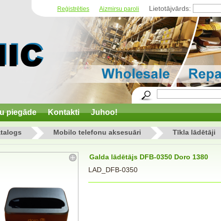
Lietotājvārds:
Reģistrēties
Aizmirsu paroli
u piegāde
Kontakti
Juhoo!
talogs
Mobilo telefonu aksesuāri
Tīkla lādētāji
Galda lādētājs DFB-0350 Doro 1380
LAD_DFB-0350