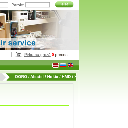
ieiet
Parole:
Pirkumu grozā
0
preces
DORO / Alcatel / Nokia / HMD / Xiaomi