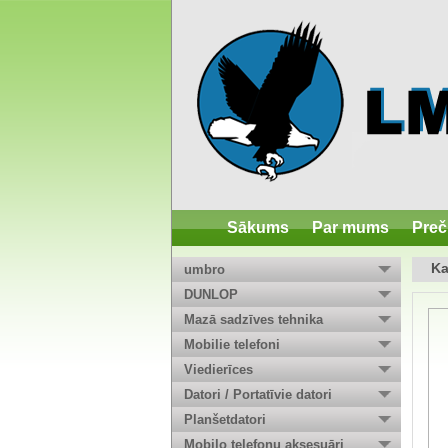
Sākums
Par mums
Preč
Ka
umbro
DUNLOP
Mazā sadzīves tehnika
Mobilie telefoni
Viedierīces
Datori / Portatīvie datori
Planšetdatori
Mobilo telefonu aksesuāri