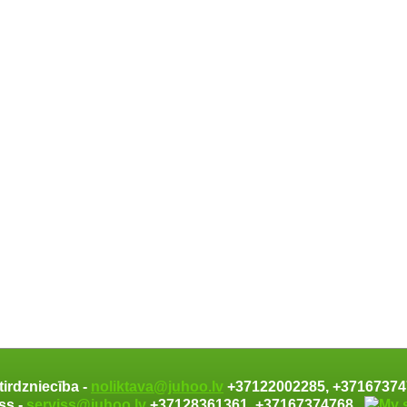
tirdzniecība -
noliktava@juhoo.lv
+37122002285, +371673
ss -
serviss@juhoo.lv
+37128361361, +37167374768