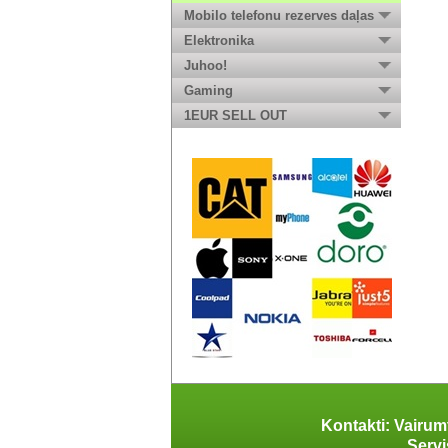
Mobilo telefonu rezerves daļas
Elektronika
Juhoo!
Gaming
1EUR SELL OUT
Kontakti: Vairum
Servi