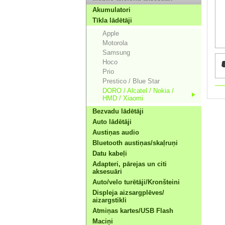
Akumulatori
Tīkla lādētāji
Apple
Motorola
Samsung
Hoco
Prio
Prestico / Blue Star
DORO / Alcatel / Nokia /
HMD / Xiaomi
Bezvadu lādētāji
Auto lādētāji
Austiņas audio
Bluetooth austiņas/skaļruņi
Datu kabeļi
Adapteri, pārejas un citi
aksesuāri
Auto/velo turētāji/Kronšteini
Displeja aizsargplēves/
aizargstikli
Atmiņas kartes/USB Flash
Maciņi