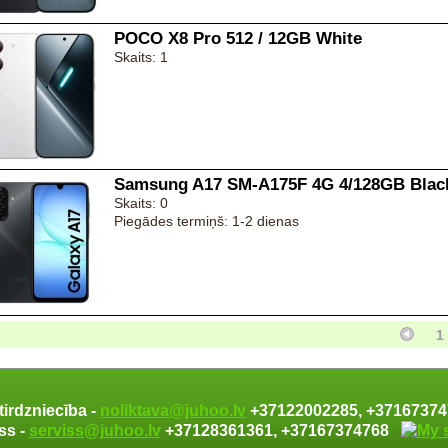
POCO X8 Pro 512 / 12GB White
Skaits: 1
Samsung A17 SM-A175F 4G 4/128GB Blac
Skaits: 0
Piegādes termiņš: 1-2 dienas
1
tirdzniecība -
noliktava@juhoo.lv
+37122002285, +371673
ss -
serviss@juhoo.lv
+37128361361, +37167374768