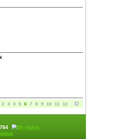
k
2
3
4
5
6
7
8
9
10
11
12
74764