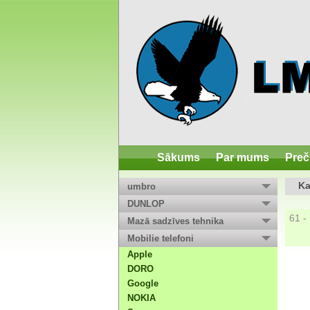
Sākums
Par mums
Preč
Ka
umbro
DUNLOP
61 -
Mazā sadzīves tehnika
Mobilie telefoni
Apple
DORO
Google
NOKIA