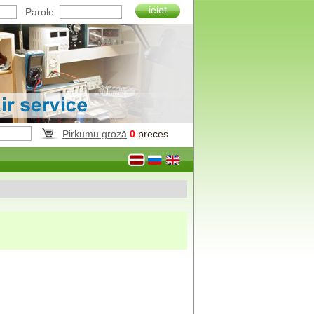
ieiet
Parole:
Pirkumu grozā
0
preces