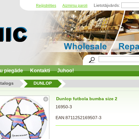
Lietotājvārds:
Reģistrēties
Aizmirsu paroli
u piegāde
Kontakti
Juhoo!
talogs
DUNLOP
Dunlop futbola bumba size 2
16950-3
EAN:8711252169507-3