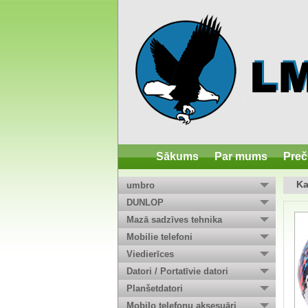
Sākums
Par mums
Preč
Ka
umbro
DUNLOP
Mazā sadzīves tehnika
Mobilie telefoni
Viedierīces
Datori / Portatīvie datori
Planšetdatori
Mobilo telefonu aksesuāri