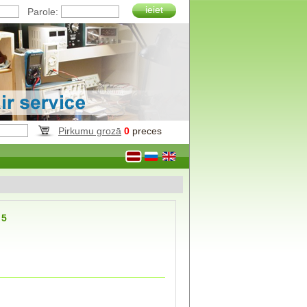
ieiet
Parole:
Pirkumu grozā
0
preces
 5