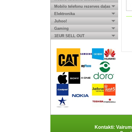
Mobilo telefonu rezerves daļas
Elektronika
Juhoo!
Gaming
1EUR SELL OUT
Kontakti: Vairum