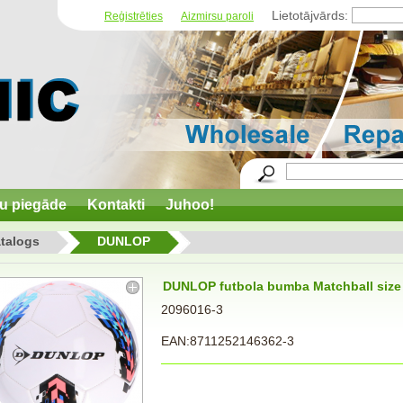
Lietotājvārds:
Reģistrēties
Aizmirsu paroli
u piegāde
Kontakti
Juhoo!
talogs
DUNLOP
DUNLOP futbola bumba Matchball size
2096016-3
EAN:8711252146362-3