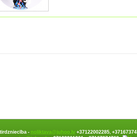
tirdzniecība -
noliktava@juhoo.lv
+37122002285, +371673