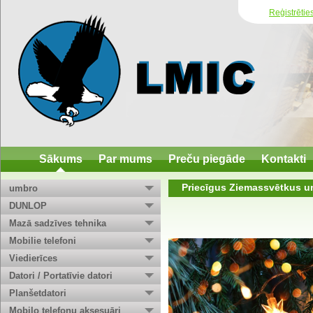
Reģistrētie
Sākums
Par mums
Preču piegāde
Kontakti
Priecīgus Ziemassvētkus u
umbro
DUNLOP
Mazā sadzīves tehnika
Mobilie telefoni
Viedierīces
Datori / Portatīvie datori
Planšetdatori
Mobilo telefonu aksesuāri