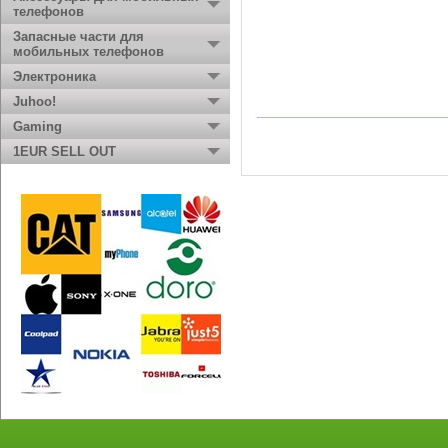
телефонов
Запасные части для
мобильных телефонов
Электроника
Juhoo!
Gaming
1EUR SELL OUT